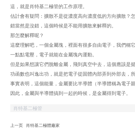
這，就是肖特基二極管的工作原理。
估計會有疑問：擴散不是從濃度高向濃度低的方向擴散？
錯當然是沒錯，這個時候是不能用擴散來解釋的。
那怎麼解釋呢？
這麼理解吧，一個金屬塊，裡面有很多自由電子，我們稱它
一點點電壓，電子就能在金屬塊內運動。
但是如果想讓它們脫離金屬，飛到真空中去，這個應該是
功函數也叫逸出功，就是把電子從固體內部弄到外部去，
事實表明，這個能量，金屬要比半導體（半導體稱為電子
因此，金屬與半導體搞到一起的時候，是金屬得到電子。
肖特基二極管
上一页
肖特基二極體廠家