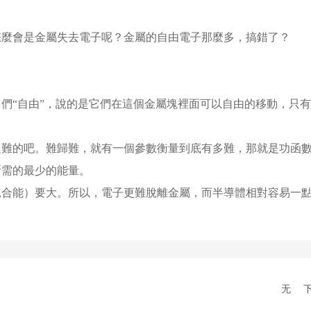
怎麼會是金屬失去電子呢？
金屬的自由電子那麼多，搞錯了？
們“自由”，說的是它們在這個金屬塊裡面可以自由的移動，只有
挺難的吧。
難歸難，就有一個參數衡量到底有多難，那就是功函
所需的最少的能量。
親合能）要大。
所以，電子更難脫離金屬，而半導體相對容易一
无