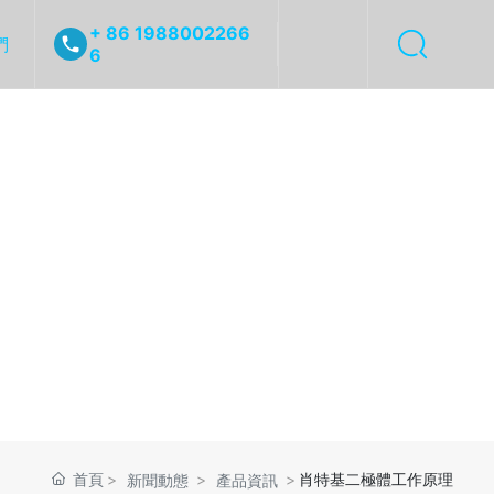
+ 86 1988002266
們
6
首頁
肖特基二極體工作原理
新聞動態
產品資訊